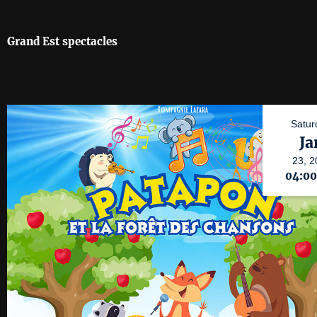
Grand Est spectacles
Satur
Ja
23,
2
04:0