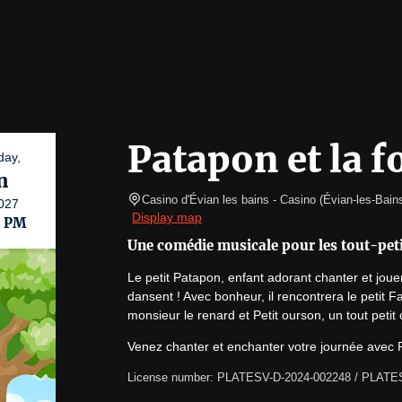
Patapon et la f
day,
n
Casino d'Évian les bains
- Casino 
(
Évian-les-Bain
027
Display map
0 PM
Une comédie musicale pour les tout-pet
Le petit Patapon, enfant adorant chanter et joue
dansent ! Avec bonheur, il rencontrera le petit Fa
monsieur le renard et Petit ourson, un tout petit 
Venez chanter et enchanter votre journée avec P
License number: PLATESV-D-2024-002248 / PLATE