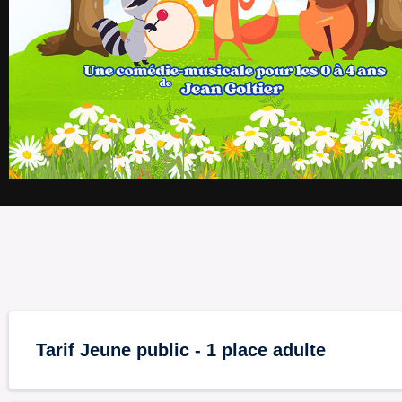
Tarif Jeune public - 1 place adulte