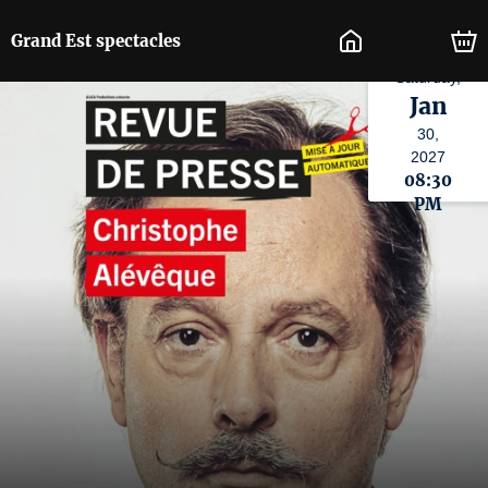
Grand Est spectacles
Saturday,
Jan
30,
2027
08:30
PM