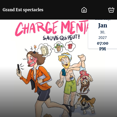
Grand Est spectacles
Saturday,
Jan
30,
2027
07:00
PM