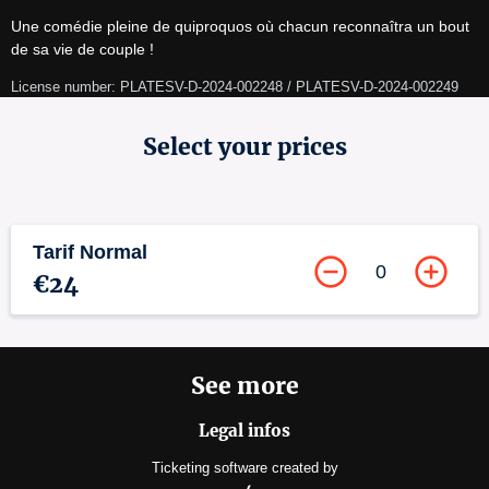
Une comédie pleine de quiproquos où chacun reconnaîtra un bout 
de sa vie de couple !
License number: PLATESV-D-2024-002248 / PLATESV-D-2024-002249
Select your prices
Tarif Normal
0
€24
See more
Legal infos
Ticketing software
created by