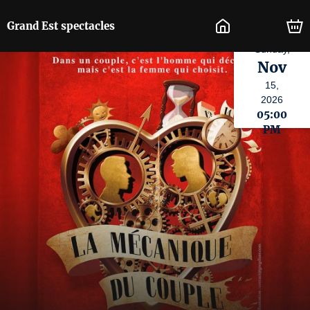
Grand Est spectacles
Sunday,
Nov
15,
2026
05:00
PM