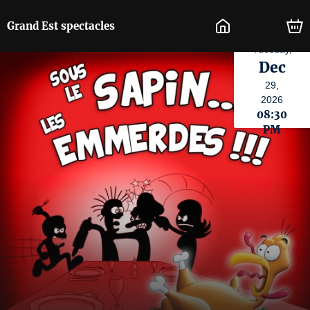
Grand Est spectacles
Tuesday,
Dec
29,
2026
08:30
PM