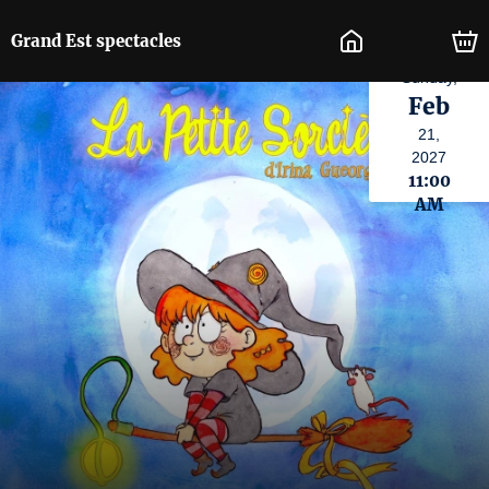
Grand Est spectacles
Sunday,
Feb
21,
2027
11:00
AM