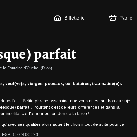
Billetterie
Panier
sque) parfait
e la Fontaine d'Ouche  
(
Dijon
)
 veuf(ve)s, vierges, puceaux, célibataires, traumatisé(e)s 
eux-là...". Petite phrase assassine que vous dites tout bas au sujet 
esque) parfait". Pourtant c'est de leurs différences et dans la 
 insolite, car l'amour est un don de la farce !
qu'avec ses qualités alors autant le choisir tout de suite pour ça !
ATESV-D-2024-002249