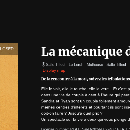
La mécanique 
CLOSED
Salle Tilleul - Le Lerch - Mulhouse
- Salle Tilleul -
Display map
De la rencontre à la mort, suivez les tribulatio
Elle le voit, elle le touche, elle le veut... Et c'
dans une vie de couple à cent à l'heure qui peut t
Sandra et Ryan sont un couple follement amoure
mêmes centres d'intérêts et pourtant ils sont i
doit-on faire ? Jusqu'à quel prix ?

Un spectacle sur la vie à deux qui vous plonge d
License number: PLATESV-D-2024-002248 / PLATE