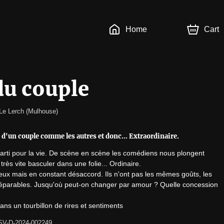
Home
Cart
du couple
 Le Lerch 
(
Mulhouse
)
ns d'un couple comme les autres et donc... Extraordinaire.
est parti pour la vie. De scène en scène les comédiens nous plongent 
rès vite basculer dans une folie... Ordinaire.

ux mais en constant désaccord. Ils n'ont pas les mêmes goûts, les 
nséparables. Jusqu'où peut-on changer par amour ? Quelle concession 
ans un tourbillon de rires et sentiments
SV-D-2024-002249